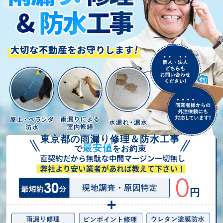
東京都の雨漏
り修理＆防水
工事
優良業者認定
東京都の雨漏り修理＆防水工事
最安値
で
をお約束