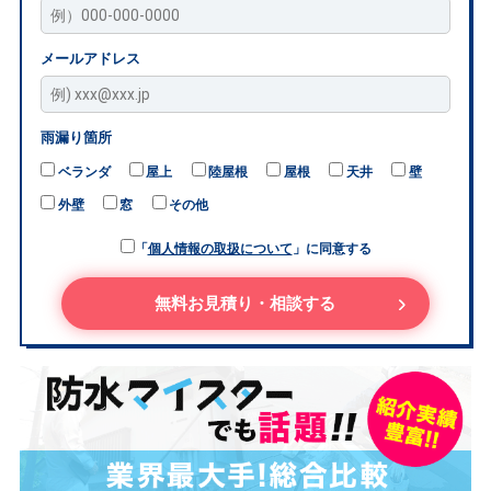
メールアドレス
雨漏り箇所
ベランダ
屋上
陸屋根
屋根
天井
壁
外壁
窓
その他
「
個人情報の取扱について
」に同意する
無料お見積り・相談する