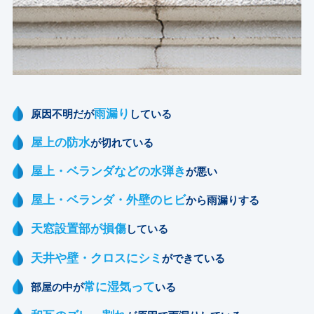
雨漏り
原因不明だが
している
屋上の防水
が切れている
屋上・ベランダなどの水弾き
が悪い
屋上・ベランダ・外壁のヒビ
から雨漏りする
天窓設置部が損傷
している
天井や壁・クロスにシミ
ができている
常に湿気って
部屋の中が
いる