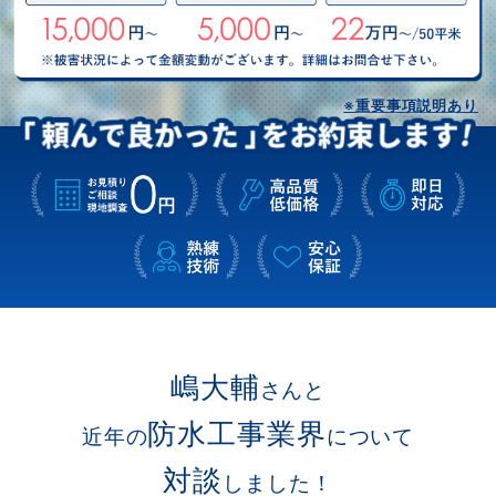
※重要事項説明あり
嶋大輔
さんと
防水工事業界
近年の
について
対談
しました！