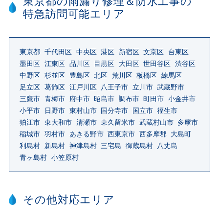
東京都の雨漏り修理＆防水工事の
特急訪問可能エリア
東京都
千代田区
中央区
港区
新宿区
文京区
台東区
墨田区
江東区
品川区
目黒区
大田区
世田谷区
渋谷区
中野区
杉並区
豊島区
北区
荒川区
板橋区
練馬区
足立区
葛飾区
江戸川区
八王子市
立川市
武蔵野市
三鷹市
青梅市
府中市
昭島市
調布市
町田市
小金井市
小平市
日野市
東村山市
国分寺市
国立市
福生市
狛江市
東大和市
清瀬市
東久留米市
武蔵村山市
多摩市
稲城市
羽村市
あきる野市
西東京市
西多摩郡
大島町
利島村
新島村
神津島村
三宅島
御蔵島村
八丈島
青ヶ島村
小笠原村
その他対応エリア