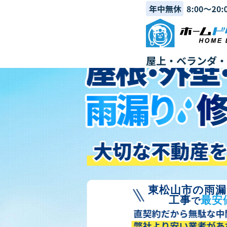
東松山市の雨漏
工事
最安
で