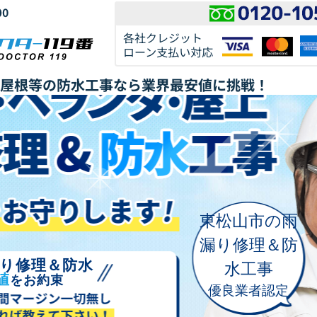
東松山市の雨
漏り修理＆防
り修理＆防水
水工事
値
をお約束
優良業者認定