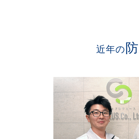
防
近年の