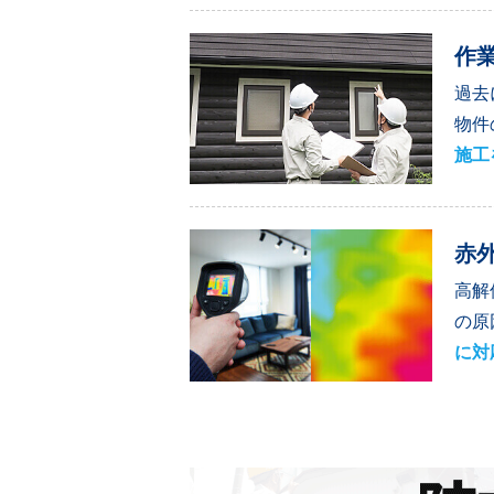
作
過去
物件
施工
赤
高解
の原
に対