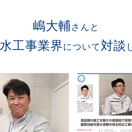
嶋大輔
さんと
水工事業界
対談
について