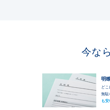
今な
明
どこ
無駄
も安