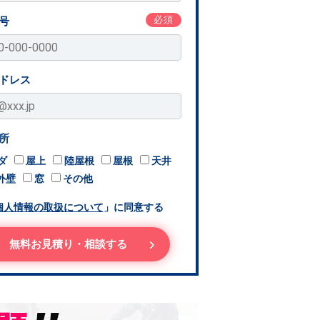
必須
号
ドレス
所
ダ
屋上
陸屋根
屋根
天井
外壁
窓
その他
個人情報の取扱について
」に同意する
無料お見積り・相談する